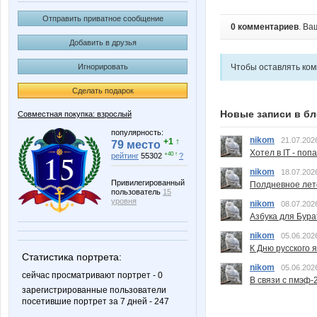
Отправить приватное сообщение
0 комментариев
. Ва
Добавить в друзья
Чтобы оставлять ко
Игнорировать
Сделать подарок
Новые записи в бл
Совместная покупка: взрослый
популярность:
nikom
21.07.202
+1 ↑
79 место
Хотел в IT - поп
+40 ↑
рейтинг
55302
?
nikom
18.07.202
Привилегированный
Полдневное лет
пользователь
15
уровня
nikom
08.07.202
Азбука для Бура
nikom
05.06.202
К Дню русского 
Статистика портрета:
nikom
05.06.202
сейчас просматривают портрет - 0
В связи с пмэф-
зарегистрированные пользователи
посетившие портрет за 7 дней - 247