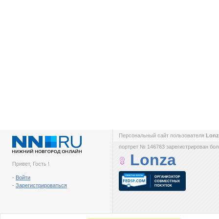
Персональный сайт пользователя
Lon
портрет № 146763 зарегистрирован боле
Lonza
Привет, Гость !
-
Войти
-
Зарегистрироваться