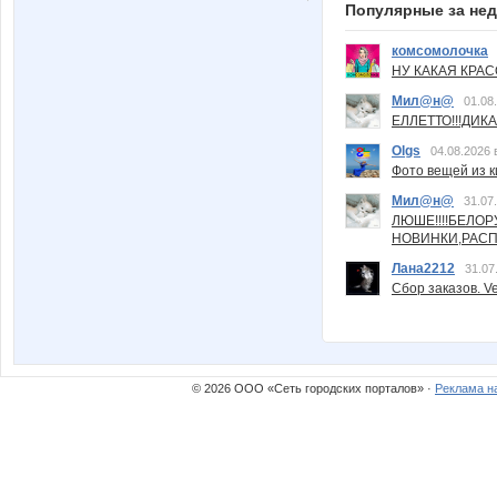
Популярные за не
комсомолочка
НУ КАКАЯ КРАСОТ
Мил@н@
01.08
ЕЛЛЕТТО!!!ДИК
Olgs
04.08.2026 
Фото вещей из ки
Мил@н@
31.07
ЛЮШЕ!!!!БЕЛО
НОВИНКИ,РАСП
Лана2212
31.07
Сбор заказов. Ve
© 2026 ООО «Сеть городских порталов» ·
Реклама н