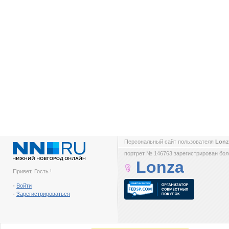
Персональный сайт пользователя
Lon
портрет № 146763 зарегистрирован боле
Lonza
Привет, Гость !
-
Войти
-
Зарегистрироваться