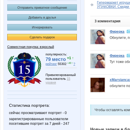
Гипермаркет игру
УПАКОВКИ. Скидки
Отправить приватное сообщение
Добавить в друзья
3 комментария
Игнорировать
Фирерка
Сделать подарок
Обнулите, 
Совместная покупка: взрослый
популярность:
Фирерка
+1 ↑
79 место
Тут тоже об
+40 ↑
рейтинг
55302
?
Привилегированный
пользователь
15
xMarsianca
уровня
обнулите п
Статистика портрета:
Чтобы оставлять ко
сейчас просматривают портрет - 0
зарегистрированные пользователи
посетившие портрет за 7 дней - 247
Новые записи в бл