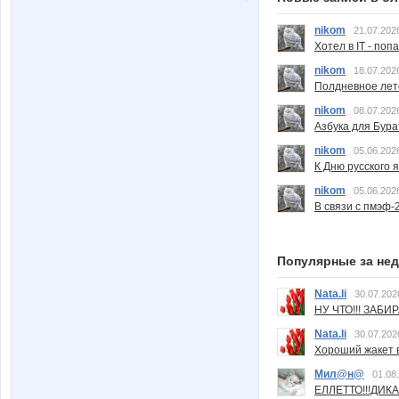
nikom
21.07.202
Хотел в IT - поп
nikom
18.07.202
Полдневное лет
nikom
08.07.202
Азбука для Бура
nikom
05.06.202
К Дню русского 
nikom
05.06.202
В связи с пмэф-
Популярные за не
Nata.li
30.07.202
НУ ЧТО!!! ЗАБИ
Nata.li
30.07.202
Хороший жакет вс
Мил@н@
01.08
ЕЛЛЕТТО!!!ДИК