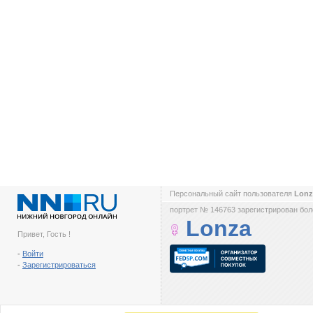
Персональный сайт пользователя
Lon
портрет № 146763 зарегистрирован боле
Lonza
Привет, Гость !
-
Войти
-
Зарегистрироваться