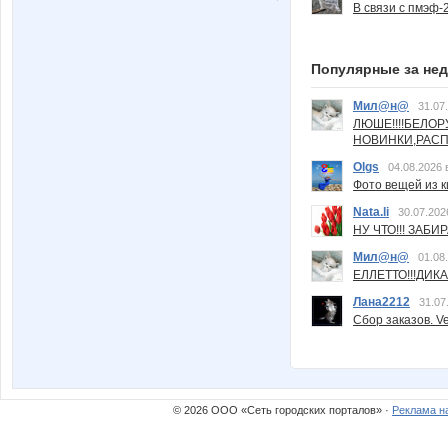
В связи с пмэф-
Популярные за не
Мил@н@
31.07
ЛЮШЕ!!!!БЕЛО
НОВИНКИ,РАСП
Olgs
04.08.2026 
Фото вещей из ки
Nata.li
30.07.202
НУ ЧТО!!! ЗАБИ
Мил@н@
01.08
ЕЛЛЕТТО!!!ДИК
Лана2212
31.07
Сбор заказов. Ve
© 2026 ООО «Сеть городских порталов» ·
Реклама н