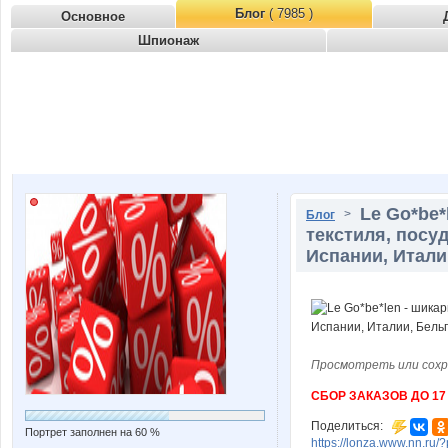
Блог
( 7985 )
Основное
Шпионаж
Le Go*be*
>
Блог
текстиля, посу
Испании, Итали
Просмотреть или сохр
СБОР ЗАКАЗОВ ДО 1
Поделиться:
Портрет заполнен на 60 %
https://lonza.www.nn.ru/