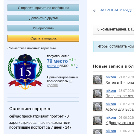
Отправить приватное сообщение
ЗАКРЫВАЕМ РЯД!!!
Добавить в друзья
Игнорировать
0 комментариев
. Ва
Сделать подарок
Чтобы оставлять ко
Совместная покупка: взрослый
популярность:
+1 ↑
79 место
Новые записи в бл
+40 ↑
рейтинг
55302
?
nikom
Привилегированный
21.07.202
пользователь
15
Хотел в IT - поп
уровня
nikom
18.07.202
Полдневное лет
nikom
08.07.202
Статистика портрета:
Азбука для Бура
сейчас просматривают портрет - 0
nikom
05.06.202
зарегистрированные пользователи
К Дню русского 
посетившие портрет за 7 дней - 247
nikom
05.06.202