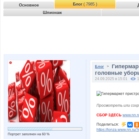
Блог
( 7985 )
Основное
Шпионаж
Гипермарк
>
Блог
головные уборы
24.09.2025 в 15:01
Просмотреть или сохр
СБОР ЗДЕСЬ
www.nn.r
Поделиться:
https://lonza.www.nn.ru/
Портрет заполнен на 60 %