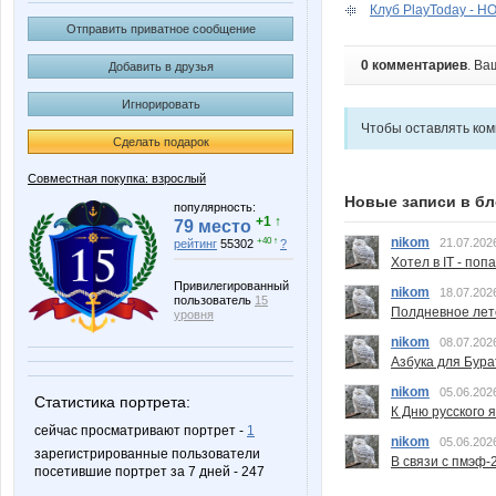
Клуб PlayToday - 
Отправить приватное сообщение
0 комментариев
. Ва
Добавить в друзья
Игнорировать
Чтобы оставлять ко
Сделать подарок
Совместная покупка: взрослый
Новые записи в бл
популярность:
+1 ↑
79 место
nikom
21.07.202
+40 ↑
рейтинг
55302
?
Хотел в IT - поп
Привилегированный
nikom
18.07.202
пользователь
15
Полдневное лет
уровня
nikom
08.07.202
Азбука для Бура
nikom
05.06.202
Статистика портрета:
К Дню русского 
сейчас просматривают портрет -
1
nikom
05.06.202
зарегистрированные пользователи
В связи с пмэф-
посетившие портрет за 7 дней - 247