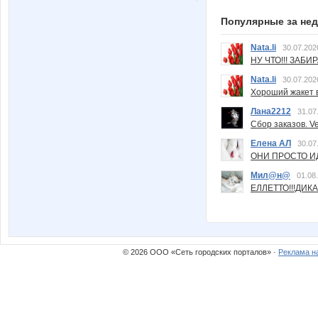
Популярные за не
Nata.li
30.07.202
НУ ЧТО!!! ЗАБИ
Nata.li
30.07.202
Хороший жакет вс
Лана2212
31.07
Сбор заказов. Ve
Елена АЛ
30.07
ОНИ ПРОСТО ИД
Мил@н@
01.08
ЕЛЛЕТТО!!!ДИК
© 2026 ООО «Сеть городских порталов» ·
Реклама н