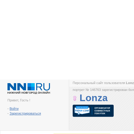
Персональный сайт пользователя
Lon
портрет № 146763 зарегистрирован боле
Lonza
Привет, Гость !
-
Войти
-
Зарегистрироваться