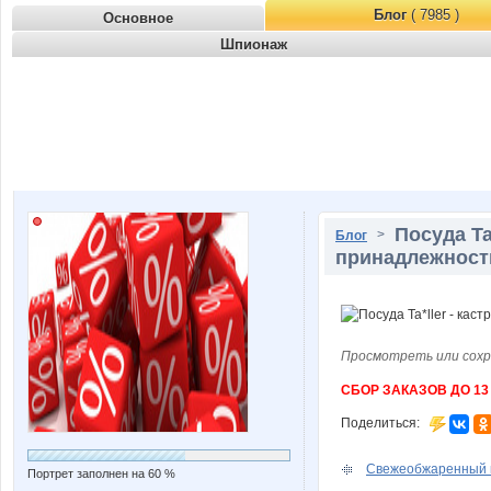
Блог
( 7985 )
Основное
Шпионаж
Посуда Ta
>
Блог
принадлежности
Просмотреть или сохр
СБОР ЗАКАЗОВ ДО 13
Поделиться:
Свежеобжаренный ко
Портрет заполнен на 60 %