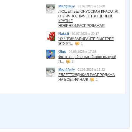
Мил@н@
31.07.2026 в 16:00
ЛЮШЕ!!!!БЕЛОРУССКАЯ КРАСОТА!
ОТЛИЧНОЕ КАЧЕСТВО,ЦЕНЫ!!!
КРУТЫЕ
НОВИНКИ,РАСПРОДАЖА!!!
Nata.li
30.07.2026 в 20:17
НУ ЧТО!!! ЗАБИРАЙТЕ БЫСТРЕЕ
ЭТУ КР...
1
Olgs
04.08.2026 в 17:28
Фото вещей из китайского выкупа!
П...
3
Мил@н@
01.08.2026 в 13:22
ЕЛЛЕТТО!!!ДИКАЯ РАСПРОДАЖА
НА ВСЁ!!!ФИНАЛ!
1