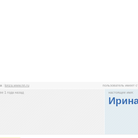
za
:
lonza.www.nn.ru
пользователь имеет 
е 1 года назад
настоящее имя:
Ирин