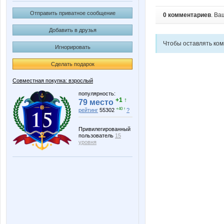
Отправить приватное сообщение
0 комментариев
. Ва
Добавить в друзья
Чтобы оставлять ко
Игнорировать
Сделать подарок
Совместная покупка: взрослый
популярность:
+1 ↑
79 место
+40 ↑
рейтинг
55302
?
Привилегированный
пользователь
15
уровня