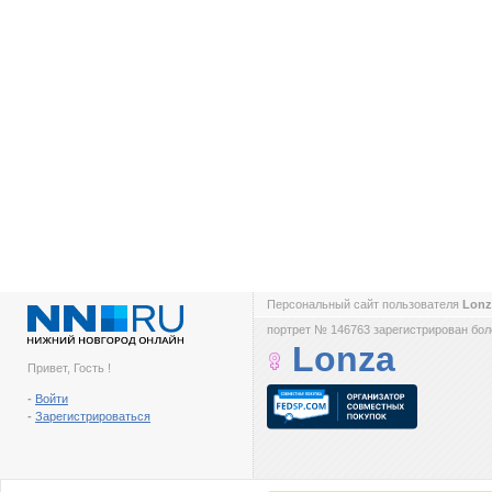
Персональный сайт пользователя
Lon
портрет № 146763 зарегистрирован боле
Lonza
Привет, Гость !
-
Войти
-
Зарегистрироваться