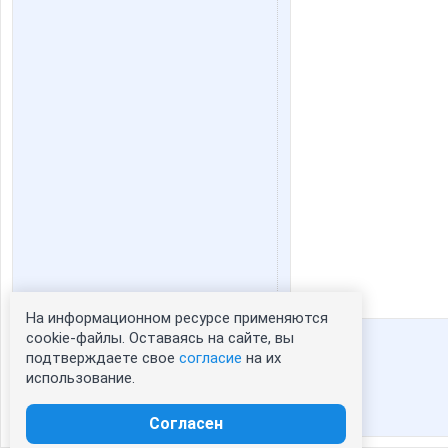
На информационном ресурсе применяются
Статистика портрета:
cookie-файлы. Оставаясь на сайте, вы
подтверждаете свое
согласие
на их
сейчас просматривают портрет -
1
использование.
зарегистрированные пользователи
посетившие портрет за 7 дней - 247
Согласен