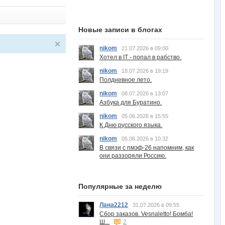
Новые записи в блогах
nikom
21.07.2026 в 09:00
Хотел в IT - попал в рабство.
nikom
18.07.2026 в 19:19
Полдневное лето.
nikom
08.07.2026 в 13:07
Азбука для Буратино.
nikom
05.06.2026 в 15:55
К Дню русского языка.
nikom
05.06.2026 в 10:32
В связи с пмэф-26 напомним, как
они раззоряли Россию.
Популярные за неделю
Лана2212
31.07.2026 в 09:55
Сбор заказов. Vesnaletto! Бомба!
Ш...
2