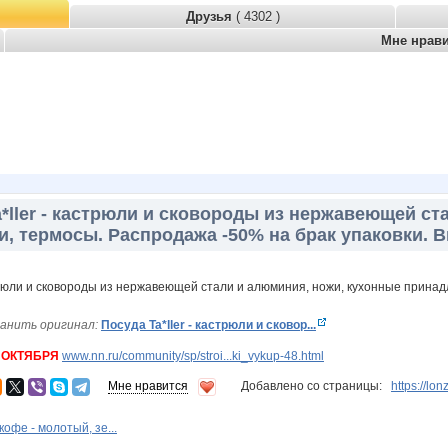
Друзья
( 4302 )
Мне нрав
*ller - кастрюли и сковороды из нержавеющей ст
, термосы. Распродажа -50% на брак упаковки. В
анить оригинал:
Посуда Ta*ller - кастрюли и сковор...
 ОКТЯБРЯ
www.nn.ru/community/sp/stroi...ki_vykup-48.html
Мне нравится
Добавлено со страницы:
https://l
фе - молотый, зе...