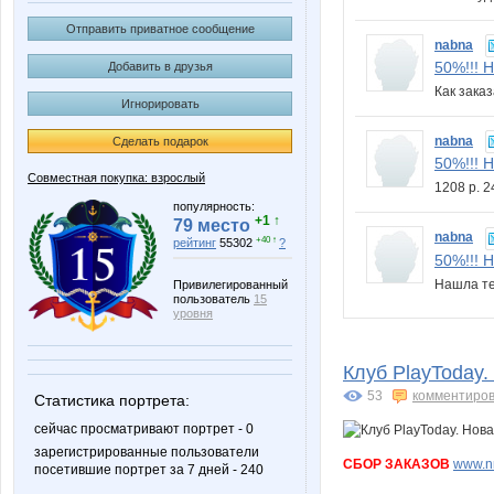
Отправить приватное сообщение
nabna
50%!!!
Добавить в друзья
Как зака
Игнорировать
nabna
Сделать подарок
50%!!!
Совместная покупка: взрослый
1208 р. 
популярность:
+1 ↑
79 место
nabna
+40 ↑
рейтинг
55302
?
50%!!!
Нашла т
Привилегированный
пользователь
15
уровня
Клуб PlayToday.
53
комментиров
Статистика портрета:
сейчас просматривают портрет - 0
зарегистрированные пользователи
СБОР ЗАКАЗОВ
www.nn
посетившие портрет за 7 дней - 240