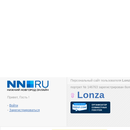
Персональный сайт пользователя
Lon
портрет № 146763 зарегистрирован боле
Lonza
Привет, Гость !
-
Войти
-
Зарегистрироваться