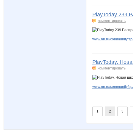
PlayToday 239 
комментировать
www.nn.ru/community/sp/
PlayToday. Нова
комментировать
www.nn.ru/community/sp/d
1
2
3