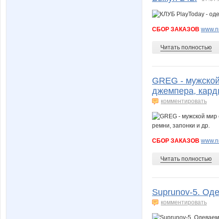
СБОР ЗАКАЗОВ
www.nn
Читать полностью
GREG - мужской
джемпера, карди
комментировать
СБОР ЗАКАЗОВ
www.nn
Читать полностью
Suprunov-5. Од
комментировать