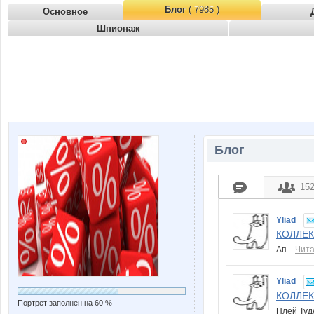
Блог
( 7985 )
Основное
Шпионаж
Блог
15
Yliad
КОЛЛЕК
Ап.
Чита
Yliad
КОЛЛЕК
Портрет заполнен на 60 %
Плей Туд