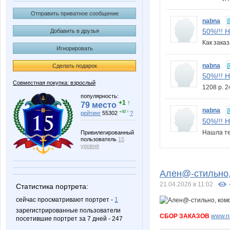
Отправить приватное сообщение
nabna
50%!!!
Добавить в друзья
Как зака
Игнорировать
nabna
Сделать подарок
50%!!!
Совместная покупка: взрослый
1208 р. 
популярность:
+1 ↑
79 место
nabna
+40 ↑
рейтинг
55302
?
50%!!!
Нашла т
Привилегированный
пользователь
15
уровня
Ален@-стильно,
21.04.2026 в 11:02
Статистика портрета:
сейчас просматривают портрет -
1
зарегистрированные пользователи
СБОР ЗАКАЗОВ
www.nn
посетившие портрет за 7 дней - 247