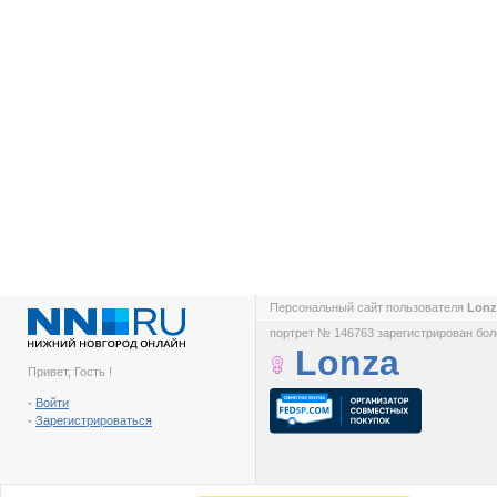
Персональный сайт пользователя
Lon
портрет № 146763 зарегистрирован боле
Lonza
Привет, Гость !
-
Войти
-
Зарегистрироваться